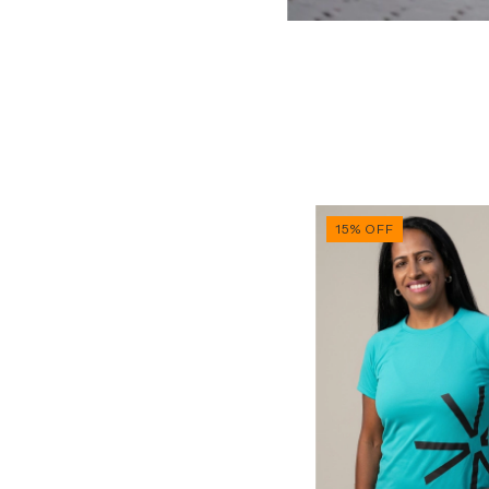
15
%
OFF