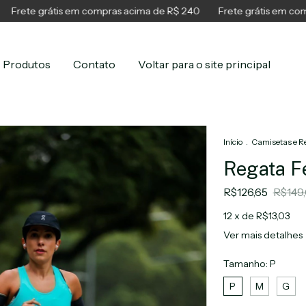
e grátis em compras acima de R$ 240
Frete grátis em compras a
Produtos
Contato
Voltar para o site principal
Início
.
Camisetas e R
Regata F
R$126,65
R$149
12
x de
R$13,03
Ver mais detalhes
Tamanho:
P
P
M
G