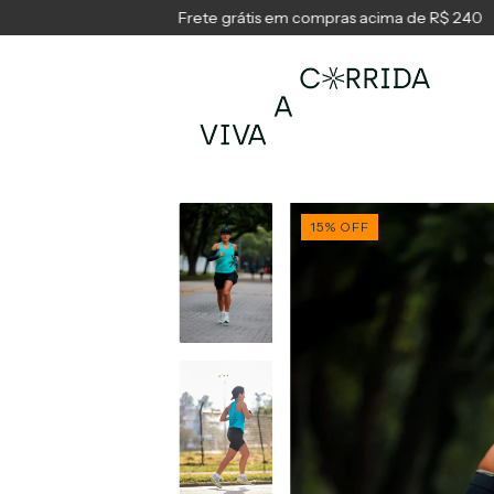
Frete grátis em compras acima de R$ 240
Fret
15
%
OFF