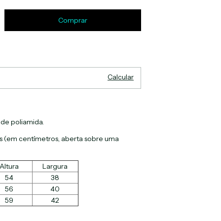
Alterar CEP
EP:
Calcular
 de poliamida.
 (em centímetros, aberta sobre uma
Altura
Largura
54
38
56
40
59
42