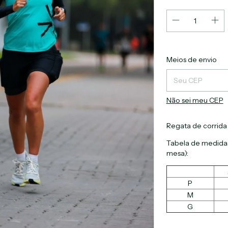
Entregas para o C
Meios de envio
Não sei meu CEP
Regata de corrida
Tabela de medidas
mesa):
P
M
G